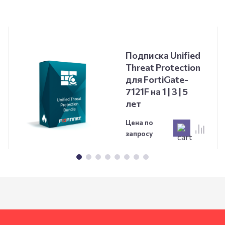
Подписка Unified
Threat Protection
для FortiGate-
7121F на 1 | 3 | 5
лет
Цена по
запросу