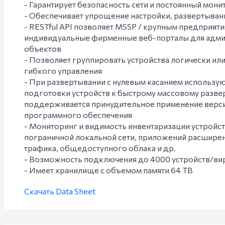
- Гарантирует безопасность сети и постоянный мони
- Обеспечивает упрощение настройки, развертыван
- RESTful API позволяет MSSP / крупным предприят
индивидуальные фирменные веб-порталы для адми
объектов
- Позволяет группировать устройства логически ил
гибкого управления
- При развертывании с нулевым касанием использу
подготовки устройств к быстрому массовому разве
поддерживается принудительное применение верс
программного обеспечения
- Мониторинг и видимость инвентаризации устройс
пограничной локальной сети, приложений расширен
трафика, общедоступного облака и др.
- Возможность подключения до 4000 устройств/ви
- Имеет хранилище с объемом памяти 64 TB
Скачать Data Sheet