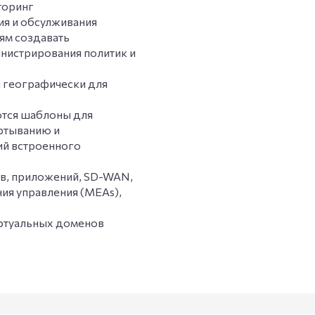
торинг
ия и обсулживания
иям создавать
нистрирования политик и
и географически для
ются шаблоны для
ртыванию и
ий встроенного
тв, приложений, SD-WAN,
ия управления (MEAs),
ртуальных доменов