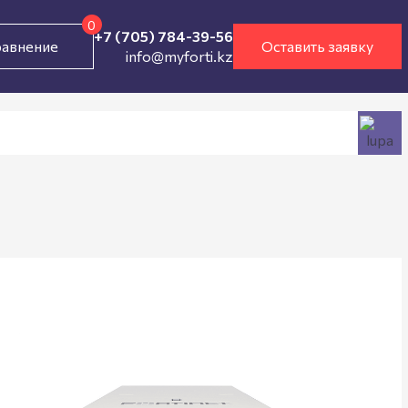
0
+7 (705) 784-39-56
авнение
Оставить заявку
info@myforti.kz