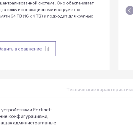
централизованной системе. Оно обеспечивает
дготовку и инновационные инструменты
яти 64 TB (16 x 4 TB) и подходит для крупных
авить в сравнение
Технические характеристик
устройствами Fortinet:
ение конфигурациями,
кращая административные