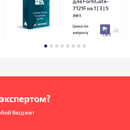
для FortiGate-
7121F на 1 | 3 | 5
лет
Цена по
запросу
-экспертом?
юбой бюджет