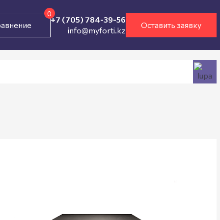
0
+7 (705) 784-39-56
авнение
Оставить заявку
info@myforti.kz