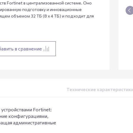
тв Fortinet в централизованной системе. Оно
зированную подготовку и инновационные
щем объемом 32 ТБ (8 x 4 ТБ) и подходит для
авить в сравнение
Технические характеристик
устройствами Fortinet:
ение конфигурациями,
кращая административные