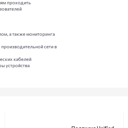
елям проходить
ьзователей
ом, а также мониторинга
и производительной сети в
ческих кабелей
ры устройства