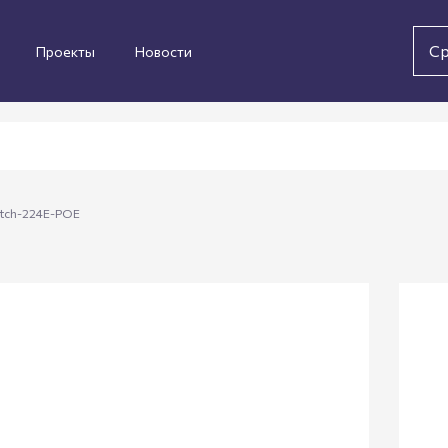
Ср
Проекты
Новости
itch-224E-POE