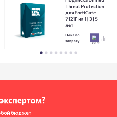
Подписка Unified
Threat Protection
для FortiGate-
7121F на 1 | 3 | 5
лет
Цена по
запросу
-экспертом?
юбой бюджет