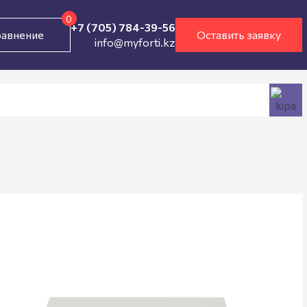
0
+7 (705) 784-39-56
авнение
Оставить заявку
info@myforti.kz