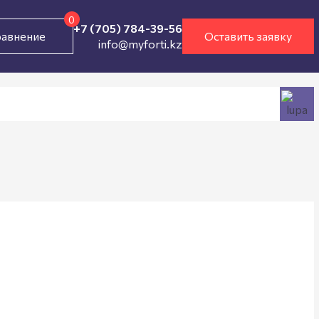
0
+7 (705) 784-39-56
авнение
Оставить заявку
info@myforti.kz