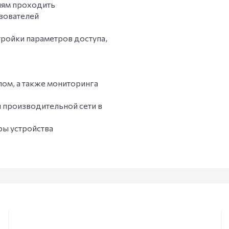
елям проходить
ьзователей
тройки параметров доступа,
ом, а также мониторинга
и производительной сети в
ры устройства