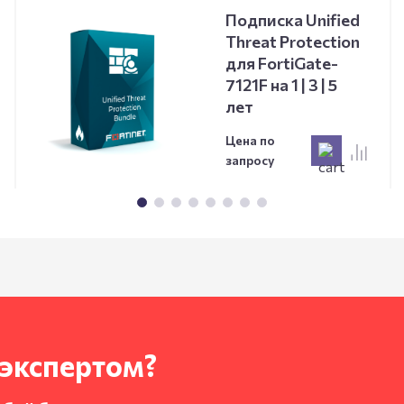
Подписка Unified
Threat Protection
для FortiGate-
7121F на 1 | 3 | 5
лет
Цена по
запросу
-экспертом?