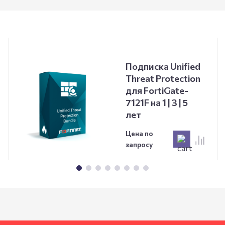
Подписка Unified
Threat Protection
для FortiGate-
7121F на 1 | 3 | 5
лет
Цена по
запросу