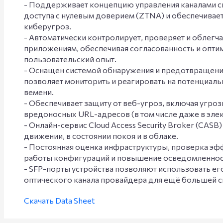
- Поддерживает концепцию управления каналами с
доступа с нулевым доверием (ZTNA) и обеспечивае
киберугроз.
- Автоматически контролирует, проверяет и облегча
приложениям, обеспечивая согласованность и опт
пользовательский опыт.
- Оснащен системой обнаружения и предотвращения
позволяет мониторить и реагировать на потенциал
вемени.
- Обеспечивает защиту от веб-угроз, включая угроз
вредоносных URL-адресов (в том числе даже в эле
- Онлайн-сервис Cloud Access Security Broker (CAS
движении, в состоянии покоя и в облаке.
- Постоянная оценка инфраструктуры, проверка эф
работы конфигураций и повышение осведомленност
- SFP-порты устройства позволяют использовать е
оптического канала провайдера для ещё большей с
Скачать Data Sheet