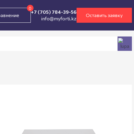
0
+7 (705) 784-39-56
авнение
Оставить заявку
info@myforti.kz