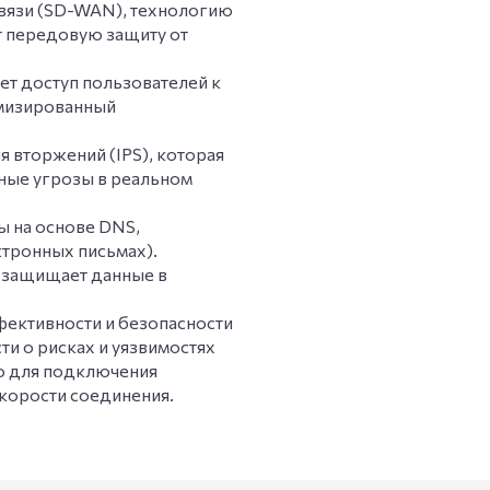
вязи (SD-WAN), технологию
т передовую защиту от
ет доступ пользователей к
имизированный
 вторжений (IPS), которая
ьные угрозы в реальном
ы на основе DNS,
ктронных письмах).
B) защищает данные в
фективности и безопасности
и о рисках и уязвимостях
го для подключения
корости соединения.