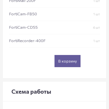
FortiMail-200F
1 шт
FortiCam-FB50
1 шт
FortiCam-CD55
4 шт
FortiRecorder-400F
1 шт
В корзину
Схема работы